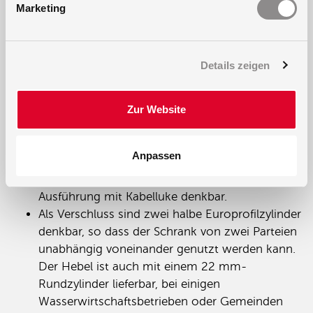
der neue Schrank einfach in eine vorhandene
Marketing
Anlage integrieren lässt (insbesondere bei
Renovierungen von Bedeutung)
Das Unterteil kann als kippbares Modell
Details zeigen
ausgeführt werden, wie es häufig auf
Wochenmärkten notwendig ist. Der
Marktverkäufer kann so die Tür öffnen, das
Zur Website
Unterteil kippen und den Stecker einstecken.
Aus Sicherheitsgründen kann die Tür
Anpassen
anschließend wieder geschlossen werden.
Anstelle eines Rahmenunterteils ist auch eine
Ausführung mit Kabelluke denkbar.
Als Verschluss sind zwei halbe Europrofilzylinder
denkbar, so dass der Schrank von zwei Parteien
unabhängig voneinander genutzt werden kann.
Der Hebel ist auch mit einem 22 mm-
Rundzylinder lieferbar, bei einigen
Wasserwirtschaftsbetrieben oder Gemeinden