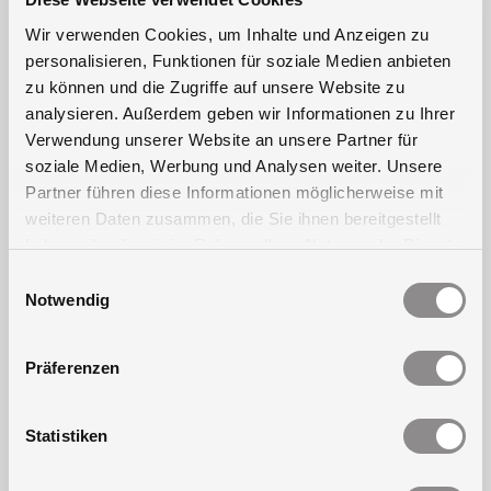
Rahmenunterteil in feststehender Ausführung.
Wir verwenden Cookies, um Inhalte und Anzeigen zu
In 2 mm-Edelstahlausführung.
personalisieren, Funktionen für soziale Medien anbieten
Serienmäßig Schutzart IP 43.
zu können und die Zugriffe auf unsere Website zu
15 mm-Betonplex-Montagepaneel zur Montage
analysieren. Außerdem geben wir Informationen zu Ihrer
der Geräte.
Verwendung unserer Website an unsere Partner für
RAL-Pulverbeschichtung (in nahezu allen
soziale Medien, Werbung und Analysen weiter. Unsere
verfügbaren RAL-Farben)
Partner führen diese Informationen möglicherweise mit
Optionen für Schaltschränke
weiteren Daten zusammen, die Sie ihnen bereitgestellt
haben oder die sie im Rahmen Ihrer Nutzung der Dienste
Neben diversen serienmäßigem
gesammelt haben.
Einwilligungsauswahl
Ausstattungselementen für den Schaltschrank
Notwendig
können unsere Modelle auch in einer anderen
Ausstattungsoption ausgeführt oder der
Schaltschrank um weitere Möglichkeiten ergänzt
Präferenzen
werden: Dazu gehören:
Statistiken
Das Rahmenunterteil ist in einer
demontierbaren Ausführung lieferbar, damit sich