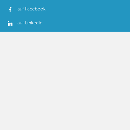
auf Facebook
auf LinkedIn
auf Twitter
auf YouTube
Links
R-Serie Edelstahl Schaltschränke
RRN-Serie Doppelwandige Schaltschränke
Z-Serie/PSZ-Serie Edelstahlsäulen
Maßanfertigungen