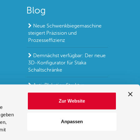
Blog
Neue Schwenkbiegemaschine
steigert Präzision und
Prozesseffizienz
Demnächst verfügbar: Der neue
3D-Konfigurator für Staka
Schaltschränke
Anti-Plakatier-Struktur
Erfolgreiche Teilnahme an
Zur Website
le
Elektrofachmesse
 geben
Anpassen
ien,
Weitere Blogs
mit
r