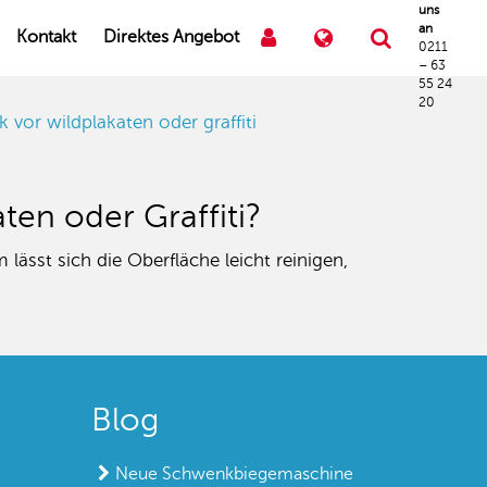
uns
an
Kontakt
Direktes Angebot
0211
– 63
55 24
20
k vor wildplakaten oder graffiti
ten oder Graffiti?
ässt sich die Oberfläche leicht reinigen,
Blog
Neue Schwenkbiegemaschine