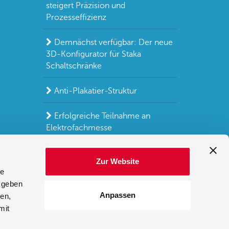
steigert Präzision und
Prozesseffizienz
Demnächst verfügbar: Der neue
3D-Konfigurator für Staka
Schaltschränke
Anti-Plakatier-Struktur
Erfolgreiche Teilnahme an
Elektrofachmesse
Weitere Blogs
Zur Website
le
 geben
FAQ
Anpassen
ien,
mit
r