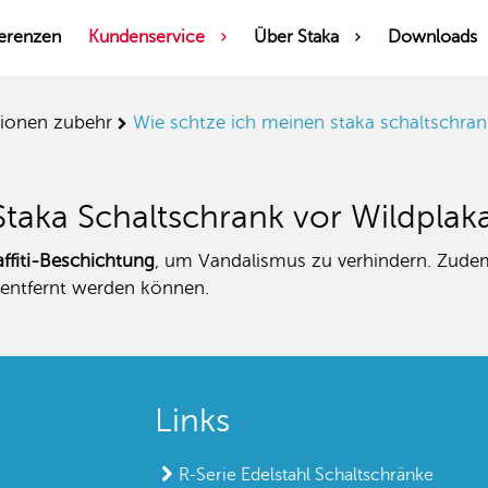
erenzen
Kundenservice
Über Staka
Downloads
tionen zubehr
wie schtze ich meinen staka schaltschran
taka Schaltschrank vor Wildplaka
affiti-Beschichtung
, um Vandalismus zu verhindern. Zudem l
 entfernt werden können.
Links
R-Serie Edelstahl Schaltschränke