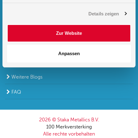
Prozesseffizienz
Details zeigen
Demnächst verfügbar: Der neue 3D-Konfigurator für
Staka Schaltschränke
Zur Website
Anti-Plakatier-Struktur
Anpassen
Erfolgreiche Teilnahme an Elektrofachmesse
Weitere Blogs
FAQ
2026 © Staka Metallics B.V.
100 Merkversterking
Alle rechte vorbehalten