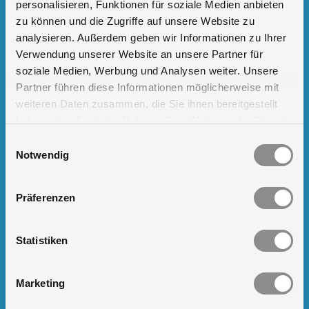
personalisieren, Funktionen für soziale Medien anbieten
zu können und die Zugriffe auf unsere Website zu
auf Twitter
analysieren. Außerdem geben wir Informationen zu Ihrer
Verwendung unserer Website an unsere Partner für
auf YouTube
soziale Medien, Werbung und Analysen weiter. Unsere
Partner führen diese Informationen möglicherweise mit
Links
weiteren Daten zusammen, die Sie ihnen bereitgestellt
haben oder die sie im Rahmen Ihrer Nutzung der Dienste
R-Serie Edelstahl Schaltschränke
gesammelt haben.
Einwilligungsauswahl
Notwendig
RRN-Serie Doppelwandige Schaltschränke
Z-Serie/PSZ-Serie Edelstahlsäulen
Präferenzen
Maßanfertigungen
Statistiken
Blog
Marketing
Neue Schwenkbiegemaschine steigert Präzision und