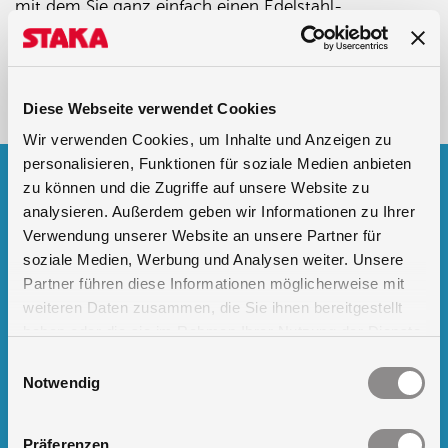
mit dem Sie ganz einfach einen Edelstahl-
Außenschaltschrank zusammenstellen können,
inklusive 3D-Visualisierung. Sie können direkt ein
Angebot herunterladen.
Diese Webseite verwendet Cookies
Wir verwenden Cookies, um Inhalte und Anzeigen zu
personalisieren, Funktionen für soziale Medien anbieten
zu können und die Zugriffe auf unsere Website zu
Folgen Sie uns
analysieren. Außerdem geben wir Informationen zu Ihrer
Verwendung unserer Website an unsere Partner für
auf Facebook
soziale Medien, Werbung und Analysen weiter. Unsere
Partner führen diese Informationen möglicherweise mit
auf LinkedIn
weiteren Daten zusammen, die Sie ihnen bereitgestellt
haben oder die sie im Rahmen Ihrer Nutzung der Dienste
auf Twitter
gesammelt haben.
Einwilligungsauswahl
Notwendig
auf YouTube
Präferenzen